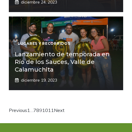
diciembre 24, 2023
LUGARES Y RECORRIDOS
Lanzamiento de temporada en
Río de los Sauces, Valle de
Calamuchita
diciembre 19, 2023
Previous
1
…
7
8
9
10
11
Next