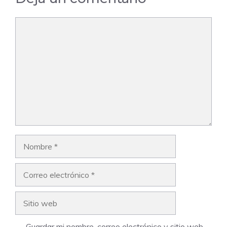
Comentario
Nombre
Correo
electrónico
Sitio
web
Guardar mi nombre, correo electrónico y sitio web